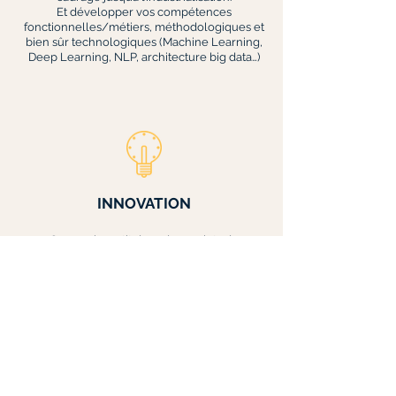
Et développer vos compétences
fonctionnelles/métiers, méthodologiques et
bien sûr technologiques (Machine Learning,
Deep Learning, NLP, architecture big data…)
INNOVATION
Cenova investit dans des projets de
recherche et développement. Vous pourrez
prendre part à ses projets pour construire
avec nous les solutions innovantes
attendues par nos clients.
La synergie entre toutes ces missions
construit chaque jour